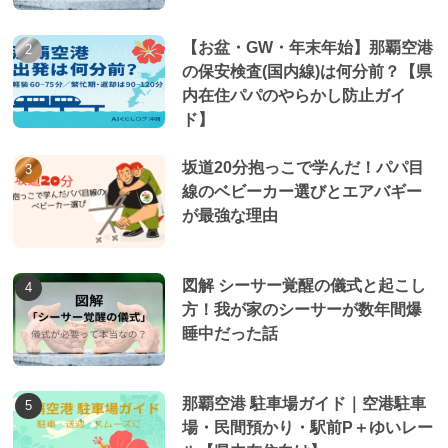
【お盆・GW・年末年始】那覇空港
の保安検査(国内線)は何分前？【県
内在住パパのやらかし防止ガイ
ド】
坂道20分抱っこで学んだ！パパ目
線のベビーカー選びとエアバギー
が最強な理由
図解 シーサー覚醒の儀式と起こし
方！我が家のシーサーが数年間爆
睡中だった話
那覇空港 駐車場ガイド｜空港駐車
場・民間預かり・駅前P＋ゆいレー