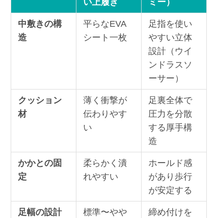
い上履き
ミー）
中敷きの構
平らなEVA
足指を使い
造
シート一枚
やすい立体
設計（ウイ
ンドラスソ
ーサー）
クッション
薄く衝撃が
足裏全体で
材
伝わりやす
圧力を分散
い
する厚手構
造
かかとの固
柔らかく潰
ホールド感
定
れやすい
があり歩行
が安定する
足幅の設計
標準〜やや
締め付けを