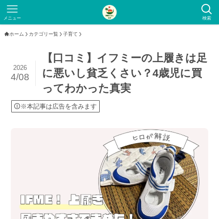
メニュー
検索
ホーム
カテゴリー覧
子育て
【口コミ】イフミーの上履きは足
2026
に悪いし貧乏くさい？4歳児に買
4/08
ってわかった真実
※本記事は広告を含みます