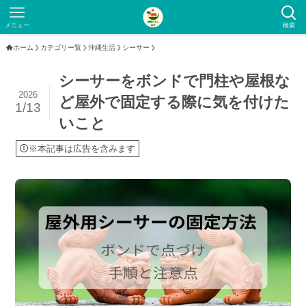
メニュー
検索
ホーム
カテゴリー覧
沖縄生活
シーサー
シーサーをボンドで門柱や屋根な
2026
ど屋外で固定する際に気を付けた
1/13
いこと
※本記事は広告を含みます