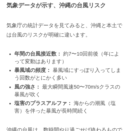
気象データが示す、沖縄の台風リスク
気象庁の統計データを見てみると、沖縄と本土で
は台風のリスクが明確に違います。
年間の台風接近数：
約7〜10回前後（年によ
って変動はあります）
暴風域の頻度：
暴風域にすっぽり入ってしま
う回数がとにかく多い
風の強さ：
最大瞬間風速50〜70m/sクラスの
暴風が吹く
塩害のプラスアルファ：
海からの潮風（塩
害）を伴った暴風が長時間続く
沖縄の台風は、数時間やり過ごせば終わるもので