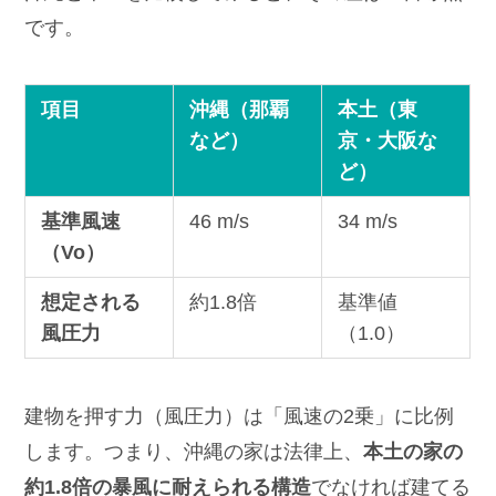
です。
項目
沖縄（那覇
本土（東
など）
京・大阪な
ど）
基準風速
46 m/s
34 m/s
（Vo）
想定される
約1.8倍
基準値
風圧力
（1.0）
建物を押す力（風圧力）は「風速の2乗」に比例
します。つまり、沖縄の家は法律上、
本土の家の
約1.8倍の暴風に耐えられる構造
でなければ建てる