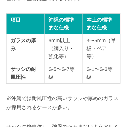
項目
沖縄の標準
本土の標準
的な仕様
的な仕様
ガラスの厚
6mm以上
3〜5mm（単
み
（網入り・
板・ペア
強化等）
等）
サッシの耐
S-5〜S-7等
S-1〜S-3等
風圧性
級
級
※沖縄では耐風圧性の高いサッシや厚めのガラス
が採用されるケースが多い。
サッシの枠自体も、強風でたわまないようアルミ